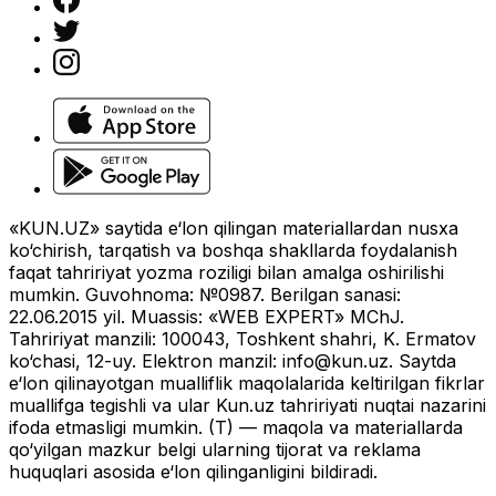
«KUN.UZ» saytida e‘lon qilingan materiallardan nusxa
ko‘chirish, tarqatish va boshqa shakllarda foydalanish
faqat tahririyat yozma roziligi bilan amalga oshirilishi
mumkin. Guvohnoma: №0987. Berilgan sanasi:
22.06.2015 yil. Muassis: «WEB EXPERT» MChJ.
Tahririyat manzili: 100043, Toshkent shahri, K. Ermatov
ko‘chasi, 12-uy. Elektron manzil:
info@kun.uz
. Saytda
e‘lon qilinayotgan mualliflik maqolalarida keltirilgan fikrlar
muallifga tegishli va ular Kun.uz tahririyati nuqtai nazarini
ifoda etmasligi mumkin. (T) — maqola va materiallarda
qo‘yilgan mazkur belgi ularning tijorat va reklama
huquqlari asosida e‘lon qilinganligini bildiradi.