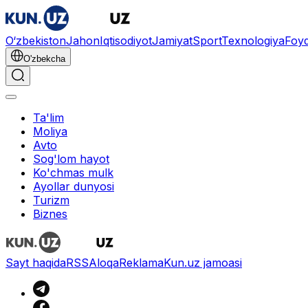
O‘zbekiston
Jahon
Iqtisodiyot
Jamiyat
Sport
Texnologiya
Foyd
O'zbekcha
Ta'lim
Moliya
Avto
Sog'lom hayot
Ko'chmas mulk
Ayollar dunyosi
Turizm
Biznes
Sayt haqida
RSS
Aloqa
Reklama
Kun.uz jamoasi