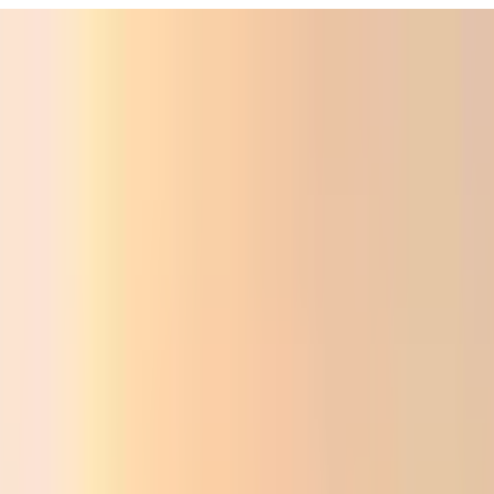
ali
Audio