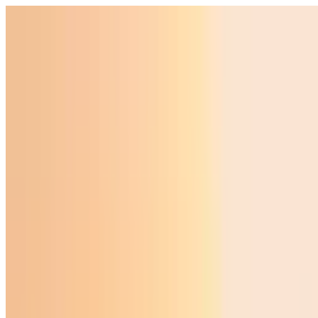
O‘zbekiston
Jahon
Iqtisodiyot
Jamiyat
Sport
Texnologiya
Foyd
O'zbekcha
Ta'lim
Moliya
Avto
Sog'lom hayot
Ko'chmas mulk
Ayollar dunyosi
Turizm
Biznes
O‘zbekcha
Reklama