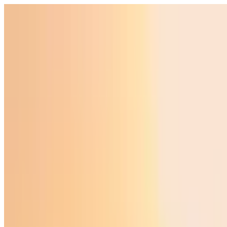
O‘zbekiston
Jahon
Iqtisodiyot
Jamiyat
Sport
Texnologiya
Foyd
O'zbekcha
Ta'lim
Moliya
Avto
Sog'lom hayot
Ko'chmas mulk
Ayollar dunyosi
Turizm
Biznes
O‘zbekcha
Reklama