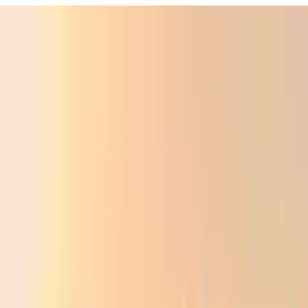
ali
Audio