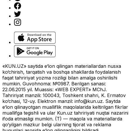
«KUN.UZ» saytida e‘lon qilingan materiallardan nusxa
ko‘chirish, tarqatish va boshqa shakllarda foydalanish
faqat tahririyat yozma roziligi bilan amalga oshirilishi
mumkin. Guvohnoma: №0987. Berilgan sanasi:
22.06.2015 yil. Muassis: «WEB EXPERT» MChJ.
Tahririyat manzili: 100043, Toshkent shahri, K. Ermatov
ko‘chasi, 12-uy. Elektron manzil:
info@kun.uz
. Saytda
e‘lon qilinayotgan mualliflik maqolalarida keltirilgan fikrlar
muallifga tegishli va ular Kun.uz tahririyati nuqtai nazarini
ifoda etmasligi mumkin. (T) — maqola va materiallarda
qo‘yilgan mazkur belgi ularning tijorat va reklama
huquqlari asosida e‘lon qilinganligini bildiradi.