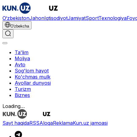
O‘zbekiston
Jahon
Iqtisodiyot
Jamiyat
Sport
Texnologiya
Foyd
O'zbekcha
Ta'lim
Moliya
Avto
Sog'lom hayot
Ko'chmas mulk
Ayollar dunyosi
Turizm
Biznes
Loading…
Sayt haqida
RSS
Aloqa
Reklama
Kun.uz jamoasi