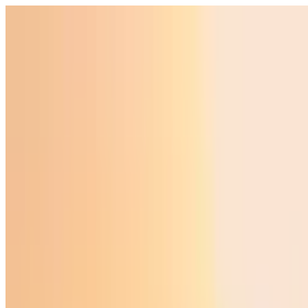
Ўзбекистон
Жаҳон
Иқтисодиёт
Жамият
Спорт
Технология
Ўзбекча
Таълим
Молия
Авто
Соғлом ҳаёт
Кўчмас мулк
Аёллар дунёси
Туризм
Бизнес
Ўзбекча
Реклама