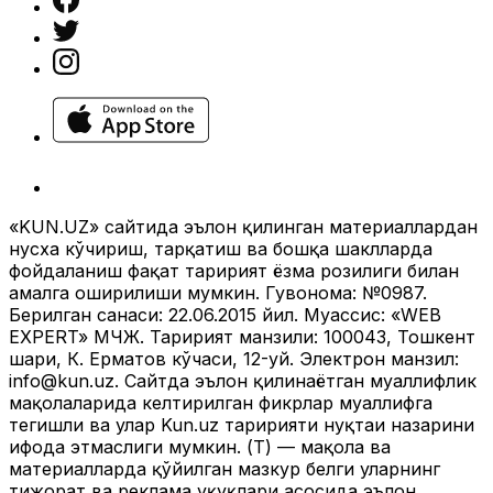
«KUN.UZ» сайтида эълон қилинган материаллардан
нусха кўчириш, тарқатиш ва бошқа шаклларда
фойдаланиш фақат таҳририят ёзма розилиги билан
амалга оширилиши мумкин. Гувоҳнома: №0987.
Берилган санаси: 22.06.2015 йил. Муассис: «WEB
EXPERT» МЧЖ. Таҳририят манзили: 100043, Тошкент
шаҳри, К. Ерматов кўчаси, 12-уй. Электрон манзил:
info@kun.uz
. Сайтда эълон қилинаётган муаллифлик
мақолаларида келтирилган фикрлар муаллифга
тегишли ва улар Kun.uz таҳририяти нуқтаи назарини
ифода этмаслиги мумкин. (Т) — мақола ва
материалларда қўйилган мазкур белги уларнинг
тижорат ва реклама ҳуқуқлари асосида эълон