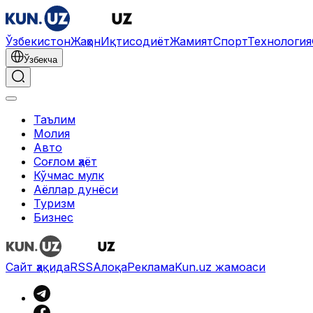
Ўзбекистон
Жаҳон
Иқтисодиёт
Жамият
Спорт
Технология
Ўзбекча
Таълим
Молия
Авто
Соғлом ҳаёт
Кўчмас мулк
Аёллар дунёси
Туризм
Бизнес
Сайт ҳақида
RSS
Алоқа
Реклама
Kun.uz жамоаси