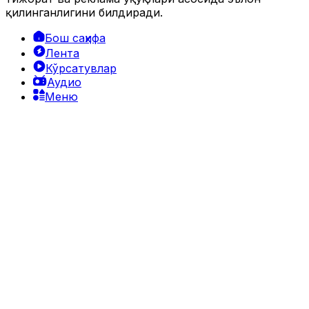
қилинганлигини билдиради.
Бош саҳифа
Лента
Кўрсатувлар
Аудио
Меню