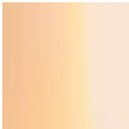
Ўзбекистон
Жаҳон
Иқтисодиёт
Жамият
Спорт
Технология
Ўзбекча
Таълим
Молия
Авто
Соғлом ҳаёт
Кўчмас мулк
Аёллар дунёси
Туризм
Бизнес
Ўзбекча
Реклама